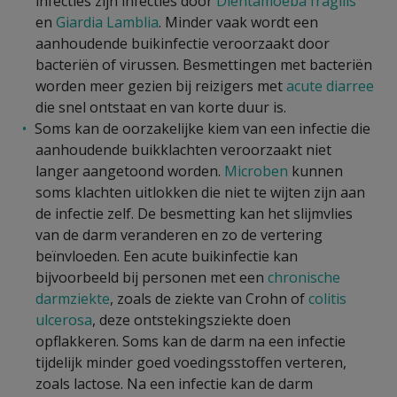
infecties zijn infecties door
Dientamoeba fragilis
en
Giardia Lamblia
. Minder vaak wordt een
aanhoudende buikinfectie veroorzaakt door
bacteriën of virussen. Besmettingen met bacteriën
worden meer gezien bij reizigers met
acute diarree
die snel ontstaat en van korte duur is.
Soms kan de oorzakelijke kiem van een infectie die
aanhoudende buikklachten veroorzaakt niet
langer aangetoond worden.
Microben
kunnen
soms klachten uitlokken die niet te wijten zijn aan
de infectie zelf. De besmetting kan het slijmvlies
van de darm veranderen en zo de vertering
beïnvloeden. Een acute buikinfectie kan
bijvoorbeeld bij personen met een
chronische
darmziekte
, zoals de ziekte van Crohn of
colitis
ulcerosa
, deze ontstekingsziekte doen
opflakkeren. Soms kan de darm na een infectie
tijdelijk minder goed voedingsstoffen verteren,
zoals lactose. Na een infectie kan de darm