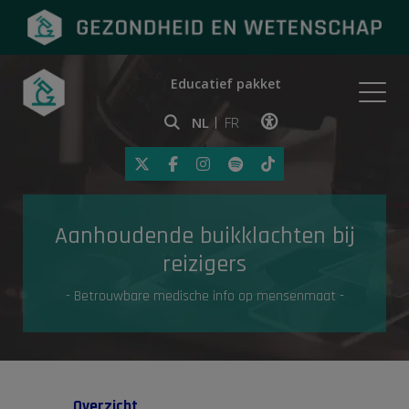
Educatief pakket
Onderwerpen
NL
FR
Klik op deze link om toegankelij
Eerste hulp
Aanhoudende buikklachten bij
Gezondheid in de media
reizigers
- Betrouwbare medische info op mensenmaat -
Overzicht