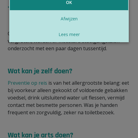
OK
Het opsporen van afweerstoffen in het bloed:
antistoffen zijn specifiek voor één bepaald type
Afwijzen
infectie.
Om de kans op het vinden van de oorzaak te
Lees meer
vergroten, worden er meestal 3 stoelgangstalen
onderzocht met een paar dagen tussentijd.
Wat kan je zelf doen?
Preventie op reis
is van het allergrootste belang: eet
bij voorkeur alleen gekookt of voldoende gebakken
voedsel, drink uitsluitend water uit flessen, vermijd
contact met besmette personen. Was je handen
frequent en zorgvuldig, zeker na toiletbezoek.
Wat kan je arts doen?