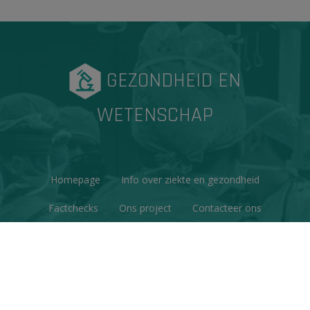
GEZONDHEID EN
WETENSCHAP
Homepage
Info over ziekte en gezondheid
Factchecks
Ons project
Contacteer ons
Disclaimer & Copyright
Privacy