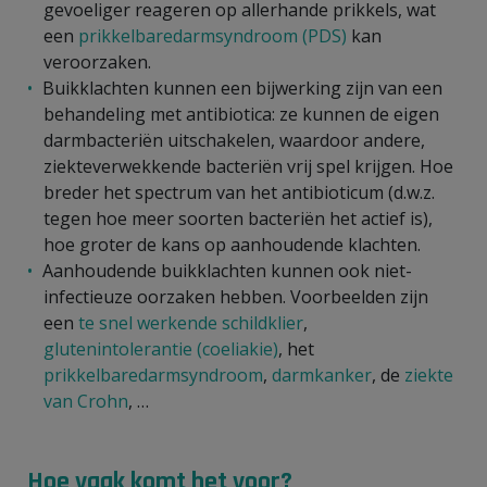
gevoeliger reageren op allerhande prikkels, wat
een
prikkelbaredarmsyndroom (PDS)
kan
veroorzaken.
Buikklachten kunnen een bijwerking zijn van een
behandeling met antibiotica: ze kunnen de eigen
darmbacteriën uitschakelen, waardoor andere,
ziekteverwekkende bacteriën vrij spel krijgen. Hoe
breder het spectrum van het antibioticum (d.w.z.
tegen hoe meer soorten bacteriën het actief is),
hoe groter de kans op aanhoudende klachten.
Aanhoudende buikklachten kunnen ook niet-
infectieuze oorzaken hebben. Voorbeelden zijn
een
te snel werkende schildklier
,
glutenintolerantie (coeliakie)
, het
prikkelbaredarmsyndroom
,
darmkanker
, de
ziekte
van Crohn
, …
Hoe vaak komt het voor?