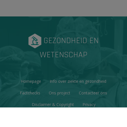
GEZONDHEID EN
WETENSCHAP
Homepage
Info over ziekte en gezondheid
Factchecks
Ons project
Contacteer ons
Disclaimer & Copyright
Privacy