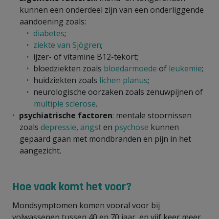
kunnen een onderdeel zijn van een onderliggende
aandoening zoals:
diabetes
;
ziekte van Sjögren
;
ijzer- of vitamine B12-tekort;
bloedziekten zoals
bloedarmoede
of
leukemie
;
huidziekten zoals
lichen planus
;
neurologische oorzaken zoals zenuwpijnen of
multiple sclerose
.
psychiatrische factoren
: mentale stoornissen
zoals
depressie
,
angst
en
psychose
kunnen
gepaard gaan met mondbranden en pijn in het
aangezicht.
Hoe vaak komt het voor?
Mondsymptomen komen vooral voor bij
volwassenen tussen 40 en 70 jaar, en vijf keer meer