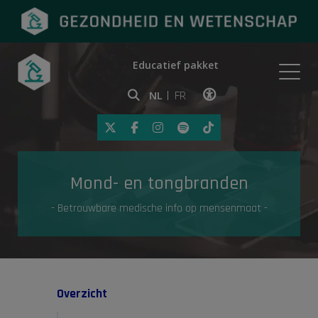
Educatief pakket
Onderwerpen
NL
FR
Klik op deze link om toegankelij
Eerste hulp
Mond- en tongbranden
Gezondheid in de media
- Betrouwbare medische info op mensenmaat -
Overzicht