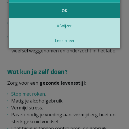
De arts zal je
mond, tong, tanden en keel
onderzoeken
. Vaak volstaat dit om tot een
OK
diagnose te komen.
Soms is een
bloedonderzoek
nodig om een
Afwijzen
onderliggende oorzaak te vinden.
Bij letsels die verdacht zijn voor een tumor wordt
Lees meer
een
biopsie
genomen. Hierbij wordt een stukje
weefsel weggenomen en onderzocht in het labo.
Wat kun je zelf doen?
Zorg voor een
gezonde levensstijl
:
Stop met roken
.
Matig je alcoholgebruik.
Vermijd stress.
Pas zo nodig je voeding aan: vermijd erg heet en
sterk gekruid voedsel.
Laat tijdig je tanden controleren, en gebruik