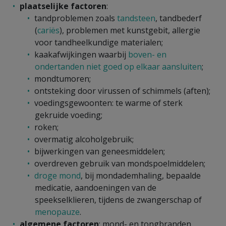
plaatselijke factoren
:
tandproblemen zoals
tandsteen
, tandbederf
(
cariës
), problemen met kunstgebit, allergie
voor tandheelkundige materialen;
kaakafwijkingen waarbij
boven- en
ondertanden niet goed op elkaar aansluiten
;
mondtumoren;
ontsteking door virussen of schimmels (aften);
voedingsgewoonten: te warme of sterk
gekruide voeding;
roken;
overmatig alcoholgebruik;
bijwerkingen van geneesmiddelen;
overdreven gebruik van mondspoelmiddelen;
droge mond
, bij mondademhaling, bepaalde
medicatie, aandoeningen van de
speekselklieren, tijdens de zwangerschap of
menopauze
.
algemene factoren
: mond- en tongbranden