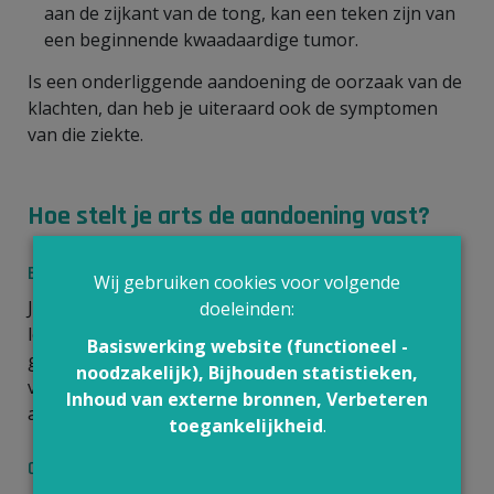
aan de zijkant van de tong, kan een teken zijn van
een beginnende kwaadaardige tumor.
Is een onderliggende aandoening de oorzaak van de
klachten, dan heb je uiteraard ook de symptomen
van die ziekte.
Hoe stelt je arts de aandoening vast?
Bevraging
Wij gebruiken cookies voor volgende
Je arts zal je eerst vragen stellen over je
doeleinden:
leefgewoonten: roken, eten van pikante voeding,
Basiswerking website (functioneel -
gebruik van alcohol en mondwater, aanwezigheid
noodzakelijk), Bijhouden statistieken,
van een tandprothese, reeds bestaande
Inhoud van externe bronnen, Verbeteren
aandoeningen en inname van medicatie.
toegankelijkheid
.
Onderzoeken