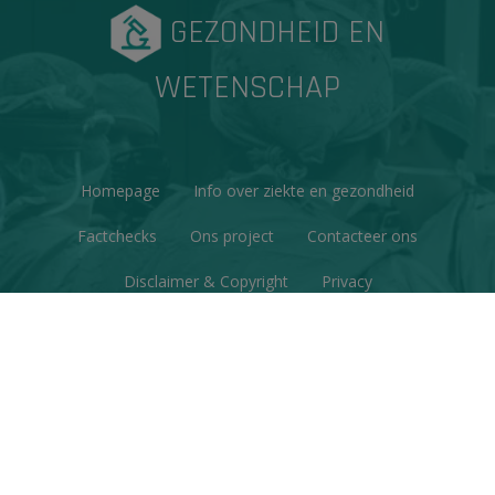
GEZONDHEID EN
WETENSCHAP
Homepage
Info over ziekte en gezondheid
Factchecks
Ons project
Contacteer ons
Disclaimer & Copyright
Privacy