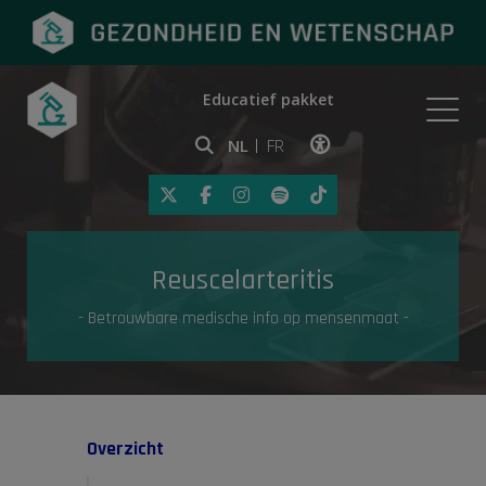
Educatief pakket
Onderwerpen
NL
FR
Klik op deze link om toegankelij
Eerste hulp
Reuscelarteritis
Gezondheid in de media
- Betrouwbare medische info op mensenmaat -
Overzicht