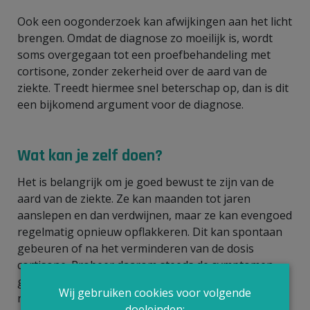
Ook een oogonderzoek kan afwijkingen aan het licht
brengen. Omdat de diagnose zo moeilijk is, wordt
soms overgegaan tot een proefbehandeling met
cortisone, zonder zekerheid over de aard van de
ziekte. Treedt hiermee snel beterschap op, dan is dit
een bijkomend argument voor de diagnose.
Wat kan je zelf doen?
Het is belangrijk om je goed bewust te zijn van de
aard van de ziekte. Ze kan maanden tot jaren
aanslepen en dan verdwijnen, maar ze kan evengoed
regelmatig opnieuw opflakkeren. Dit kan spontaan
gebeuren of na het verminderen van de dosis
cortisone. Probeer daarom steeds de symptomen
goed in te schatten, zodat je tijdig je arts kunt
Wij gebruiken cookies voor volgende
raadplegen. Sommige uitingen van de ziekte, zoals
doeleinden: