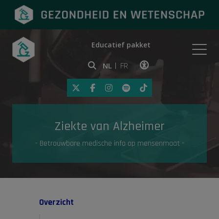
Educatief pakket
Onderwerpen
NL
FR
Klik op deze link om toegankelij
Eerste hulp
Ziekte van Alzheimer
Gezondheid in de media
- Betrouwbare medische info op mensenmaat -
Overzicht