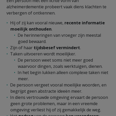
Een persoon met een lichte vorm van
alzheimerdementie probeert vaak diens klachten te
verbergen of ontkennen.
Hij of zij kan vooral nieuwe,
recente informatie
moeilijk onthouden
.
De herinneringen van vroeger zijn meestal
goed bewaard.
Zijn of haar
tijdsbesef vermindert
.
Taken uitvoeren wordt moeilijker.
De persoon weet soms niet meer goed
waarvoor dingen, zoals werktuigen, dienen.
In het begin lukken alleen complexe taken niet
meer.
De persoon vergeet vooral moeilijke woorden, en
begrijpt geen abstracte ideeën meer.
In diens vertrouwde omgeving ervaart de persoon
geen grote problemen, maar in een vreemde
omgeving verliest hij of zij gemakkelijk de weg.
Het
gedrag
van de persoon
kan
veranderen
: