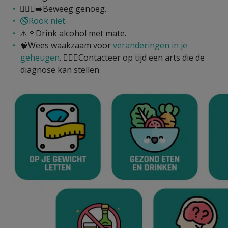
🚶🏽‍♀️‍➡️‍Beweeg genoeg.
🚭Rook niet
.
⚠️🍷Drink alcohol met mate.
🧠Wees waakzaam voor
veranderingen in je
geheugen
. 👩🏽‍⚕️Contacteer op tijd een arts die de
diagnose kan stellen.