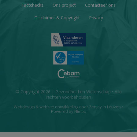
Factchecks
Ons project
Contacteer ons
Disclaimer & Copyright
Privacy
© Copyright 2026 | Gezondheid en Wetenschap • Alle
rechten voorbehouden
Webdesign
&
website ontwikkeling
door
Zenjoy in Leuven
•
Powered by Nimbu