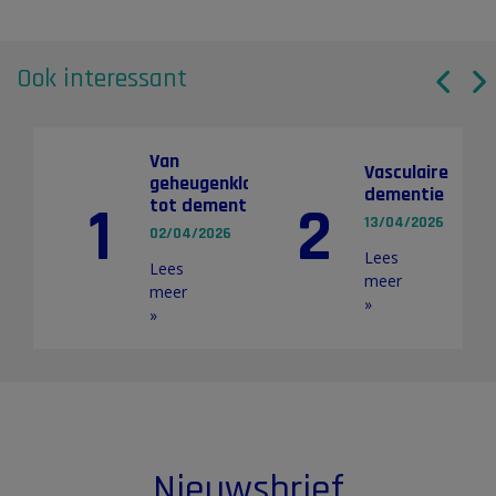
Ook interessant
Van
Vasculaire
geheugenklachten
dementie
tot dementie
1
2
13/04/2026
02/04/2026
Lees
Lees
meer
meer
»
»
Nieuwsbrief