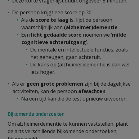
Deze korte vragenlijst duurt ongeveer 5 minuten.
De persoon krijgt een score op 30.
Als de
score te laag
is, lijdt de persoon
waarschijnlijk aan
(alzheimer)dementie
.
Een
licht gedaalde score
noemen we ‘
milde
cognitieve achteruitgang
’.
De mentale en intellectuele functies, zoals
het geheugen, gaan achteruit.
De kans op (alzheimer)dementie is dan wel
iets hoger.
Als er
geen grote problemen
zijn bij de dagelijkse
activiteiten, kan de persoon
afwachten
.
Na een tijd kan die de test opnieuw uitvoeren.
Bijkomende onderzoeken
Om alzheimerdementie te kunnen vaststellen, plant
de arts verschillende bijkomende onderzoeken,
bijvoorbeeld: