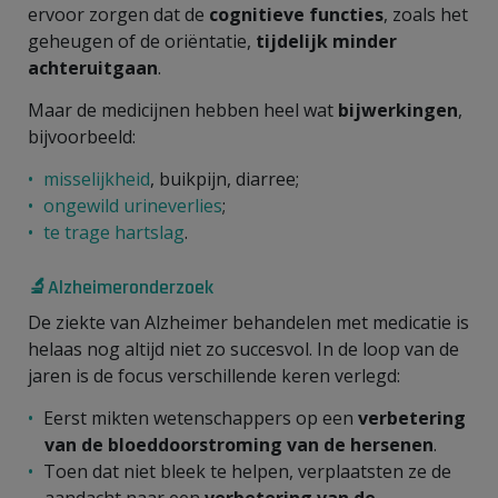
ervoor zorgen dat de
cognitieve functies
, zoals het
geheugen of de oriëntatie,
tijdelijk minder
achteruitgaan
.
Maar de medicijnen hebben heel wat
bijwerkingen
,
bijvoorbeeld:
misselijkheid
, buikpijn, diarree;
ongewild urineverlies
;
te trage hartslag
.
🔬Alzheimeronderzoek
De ziekte van Alzheimer behandelen met medicatie is
helaas nog altijd niet zo succesvol. In de loop van de
jaren is de focus verschillende keren verlegd:
Eerst mikten wetenschappers op een
verbetering
van de bloeddoorstroming van de hersenen
.
Toen dat niet bleek te helpen, verplaatsten ze de
aandacht naar een
verbetering van de